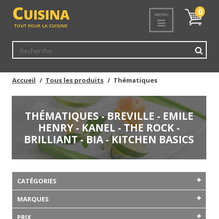
C
UISINA
Mon
0
MENU
panier
TOUT POUR LA CUISINE
Accueil
Tous les produits
Thématiques
THÉMATIQUES - BREVILLE - EMILE
HENRY - KANEL - THE ROCK -
BRILLIANT - BIA - KITCHEN BASICS
CATÉGORIES
MARQUES
PRIX