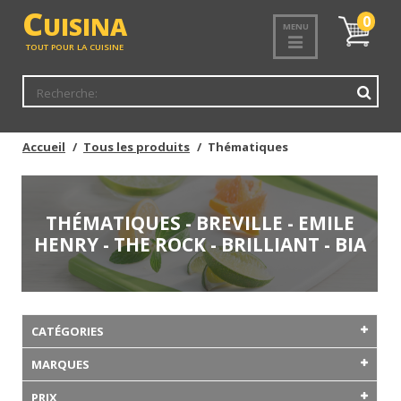
C
UISINA
Mon
0
MENU
panier
TOUT POUR LA CUISINE
Accueil
Tous les produits
Thématiques
THÉMATIQUES - BREVILLE - EMILE
HENRY - THE ROCK - BRILLIANT - BIA
CATÉGORIES
MARQUES
PRIX