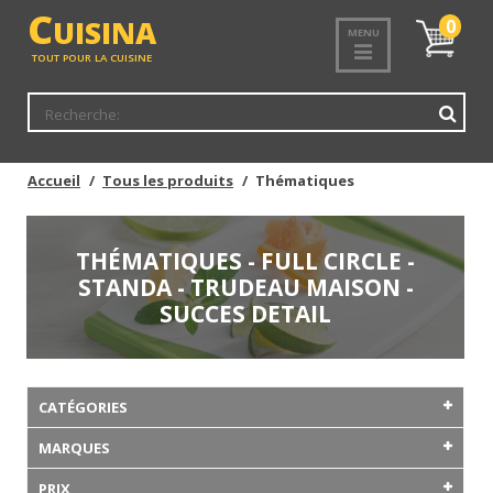
C
UISINA
Mon
0
MENU
panier
TOUT POUR LA CUISINE
Accueil
Tous les produits
Thématiques
THÉMATIQUES - FULL CIRCLE -
STANDA - TRUDEAU MAISON -
SUCCES DETAIL
CATÉGORIES
MARQUES
PRIX