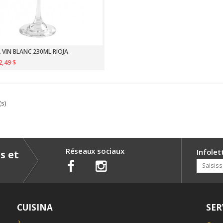
 VIN BLANC 230ML RIOJA
2,49 $
(s)
Réseaux sociaux
Infolet
s et
CUISINA
SER