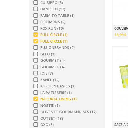
CUISIPRO
(5)
DANESCO
(12)
FARM TO TABLE
(1)
FIREBARNS
(2)
FOX RUN
(10)
COUVERC
18,99 $
FULL CIRCLE
(1)
FULL CIRCLE
(1)
FUSIONBRANDS
(2)
GEFU
(1)
GOURMET
(4)
GOURMET
(4)
JOIE
(3)
KANEL
(12)
KITCHEN BASICS
(1)
LA PÂTISSERIE
(1)
NATURAL LIVING
(1)
NOSTIK
(1)
OLIVES ET GOURMANDISES
(12)
OUTSET
(13)
OXO
(5)