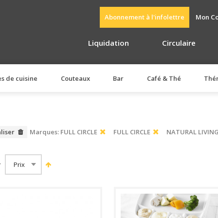
Abonnement à l'infolettre
Mon C
Liquidation
Circulaire
es de cuisine
Couteaux
Bar
Café & Thé
Thé
aliser
Marques:
FULL CIRCLE
FULL CIRCLE
NATURAL LIVIN
r