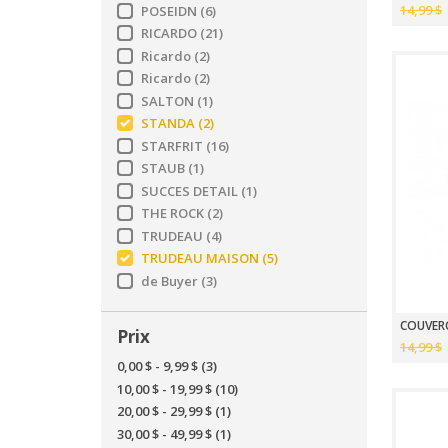
14,99 $
POSEIDN
(6)
RICARDO
(21)
Ricardo
(2)
Ricardo
(2)
SALTON
(1)
STANDA
(2)
STARFRIT
(16)
STAUB
(1)
SUCCES DETAIL
(1)
THE ROCK
(2)
TRUDEAU
(4)
TRUDEAU MAISON
(5)
de Buyer
(3)
COUVERC
Prix
14,99 $
0,00 $
-
9,99 $
(3)
10,00 $
-
19,99 $
(10)
20,00 $
-
29,99 $
(1)
30,00 $
-
49,99 $
(1)