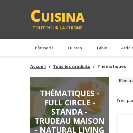
C
UISINA
TOUT POUR LA CUISINE
Pâtisserie
Cuisson
Table
Articl
Accueil
Tous les produits
Thématiques
Réiniti
THÉMATIQUES -
FULL CIRCLE -
Trier pa
STANDA -
TRUDEAU MAISON
- NATURAL LIVING