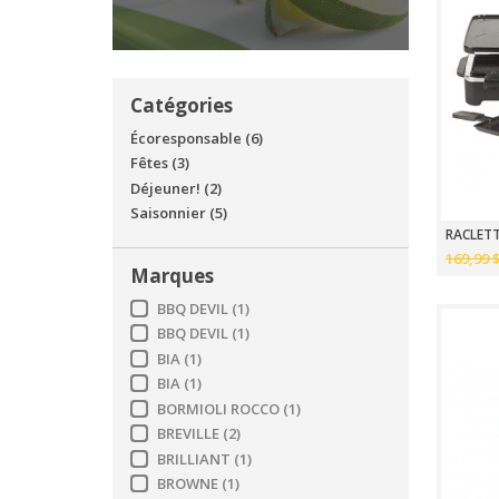
Catégories
Écoresponsable
(6)
Fêtes
(3)
Déjeuner!
(2)
Saisonnier
(5)
169,99 
Marques
BBQ DEVIL
(1)
BBQ DEVIL
(1)
BIA
(1)
BIA
(1)
BORMIOLI ROCCO
(1)
BREVILLE
(2)
BRILLIANT
(1)
BROWNE
(1)