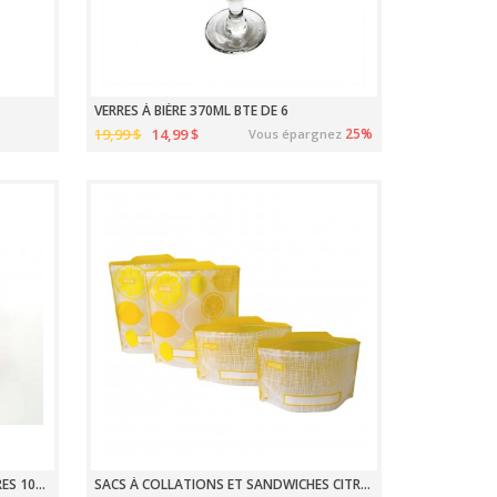
VERRES À BIÈRE 370ML BTE DE 6
19,99 $
14,99 $
25%
Vous épargnez
COUVERCLES EN SILICONE POUR VERRES 10CM POPPY PQT 2
SACS À COLLATIONS ET SANDWICHES CITRON PAQUET DE 4