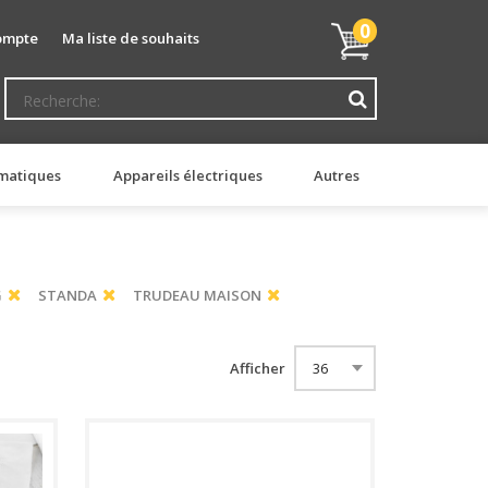
Mon
0
ompte
Ma liste de souhaits
panier
matiques
Appareils électriques
Autres
G
STANDA
TRUDEAU MAISON
Afficher