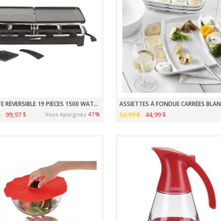
RACLETTE RÉVERSIBLE 19 PIÈCES 1500 WATTS FIESTA
$
99,97 $
41%
52,99 $
44,99 $
Vous épargnez