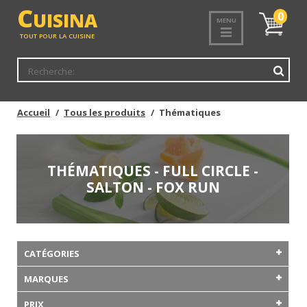
C
UISINA
Mon
0
MENU
panier
TOUT POUR LA CUISINE
Accueil
Tous les produits
Thématiques
THÉMATIQUES - FULL CIRCLE -
SALTON - FOX RUN
CATÉGORIES
MARQUES
PRIX