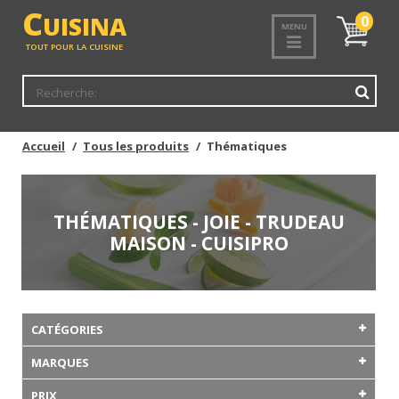
C
UISINA
Mon
0
MENU
panier
TOUT POUR LA CUISINE
Accueil
Tous les produits
Thématiques
THÉMATIQUES - JOIE - TRUDEAU
MAISON - CUISIPRO
CATÉGORIES
MARQUES
PRIX