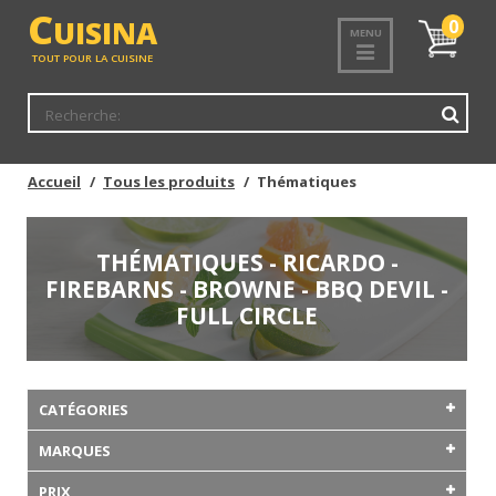
C
UISINA
Mon
0
MENU
panier
TOUT POUR LA CUISINE
Accueil
Tous les produits
Thématiques
THÉMATIQUES - RICARDO -
FIREBARNS - BROWNE - BBQ DEVIL -
FULL CIRCLE
CATÉGORIES
MARQUES
PRIX