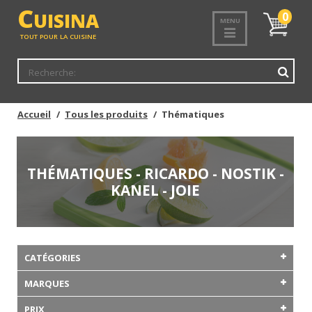
C
UISINA
Mon
0
MENU
panier
TOUT POUR LA CUISINE
Accueil
Tous les produits
Thématiques
THÉMATIQUES - RICARDO - NOSTIK -
KANEL - JOIE
CATÉGORIES
MARQUES
PRIX