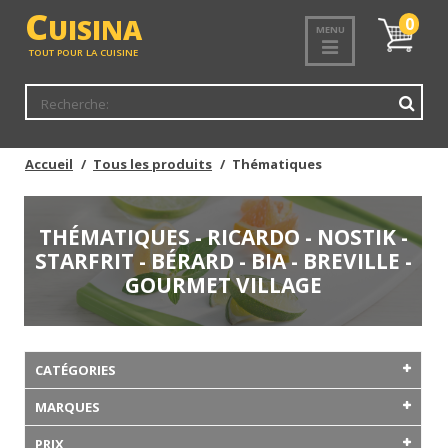
C
UISINA
Mon
0
MENU
panier
TOUT POUR LA CUISINE
Accueil
Tous les produits
Thématiques
THÉMATIQUES - RICARDO - NOSTIK -
STARFRIT - BÉRARD - BIA - BREVILLE -
GOURMET VILLAGE
CATÉGORIES
MARQUES
PRIX