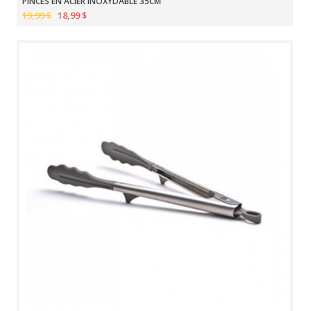
PINCES EN ACIER INOXYDABLE 35CM
19,99 $
18,99 $