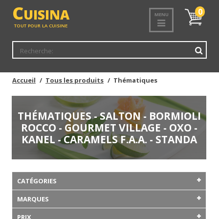
C
UISINA
Mon
0
MENU
panier
TOUT POUR LA CUISINE
Accueil
Tous les produits
Thématiques
THÉMATIQUES - SALTON - BORMIOLI
ROCCO - GOURMET VILLAGE - OXO -
KANEL - CARAMELS F.A.A. - STANDA
CATÉGORIES
MARQUES
PRIX