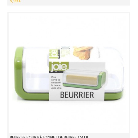
5,99 $
BEURRIER POUR BÂTONNET DE BEURRE 1/4 LB