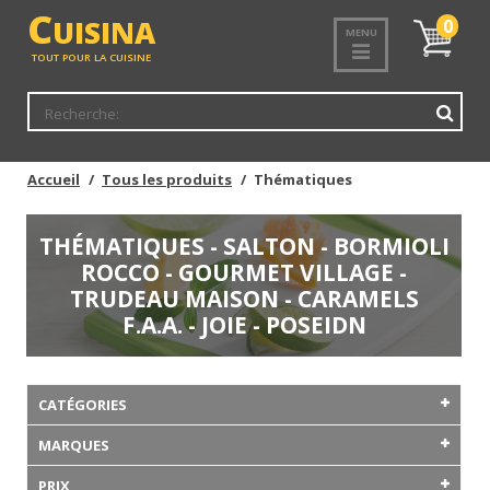
C
UISINA
Mon
0
MENU
panier
TOUT POUR LA CUISINE
Accueil
Tous les produits
Thématiques
THÉMATIQUES - SALTON - BORMIOLI
ROCCO - GOURMET VILLAGE -
TRUDEAU MAISON - CARAMELS
F.A.A. - JOIE - POSEIDN
CATÉGORIES
MARQUES
PRIX