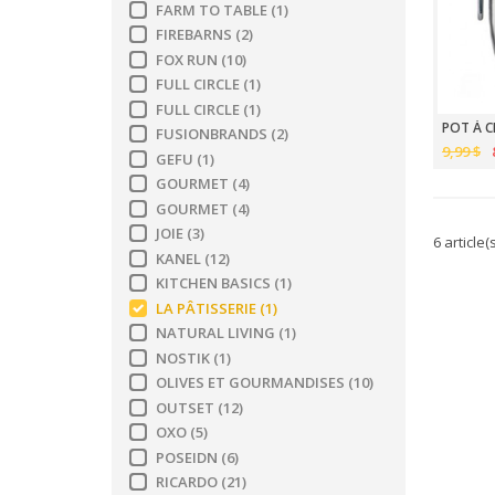
FARM TO TABLE
(1)
FIREBARNS
(2)
FOX RUN
(10)
FULL CIRCLE
(1)
FULL CIRCLE
(1)
POT À C
FUSIONBRANDS
(2)
9,99 $
GEFU
(1)
GOURMET
(4)
GOURMET
(4)
JOIE
(3)
6 article(
KANEL
(12)
KITCHEN BASICS
(1)
LA PÂTISSERIE
(1)
NATURAL LIVING
(1)
NOSTIK
(1)
OLIVES ET GOURMANDISES
(10)
OUTSET
(12)
OXO
(5)
POSEIDN
(6)
RICARDO
(21)