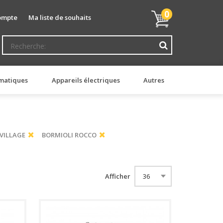
Mon
0
ompte
Ma liste de souhaits
panier
matiques
Appareils électriques
Autres
VILLAGE
BORMIOLI ROCCO
Afficher