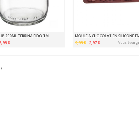
LIP 200ML TERRINA FIDO TM
8,99 $
9,99 $
2,97 $
Vous éparg
s)