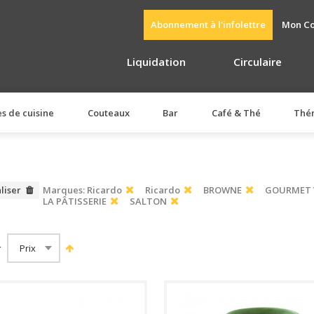
Abonnement à l'infolettre
Mon C
Liquidation
Circulaire
es de cuisine
Couteaux
Bar
Café & Thé
Thé
aliser
Marques:
Ricardo
Ricardo
BROWNE
GOURMET 
LA PÂTISSERIE
SALTON
r