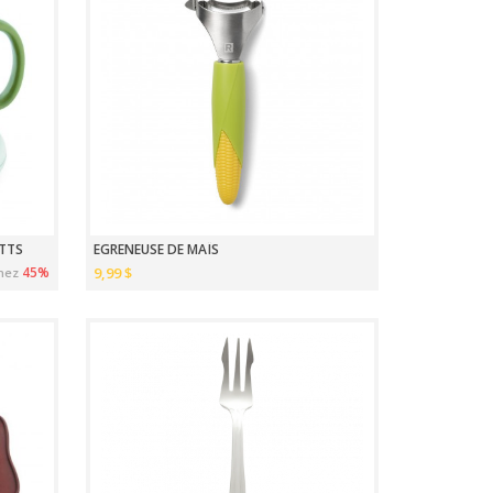
ATTS
EGRENEUSE DE MAÏS
45%
9,99 $
nez