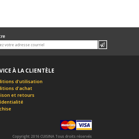
tre
VICE À LA CLIENTÈLE
itions d'utilisation
itions d'achat
aison et retours
identialité
chise
Copyright 2016 CUISINA Tous droits réservés