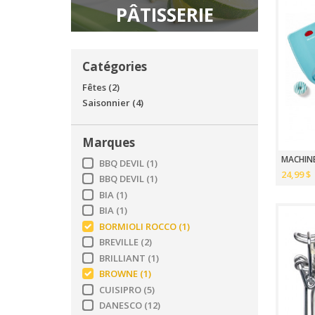
PÂTISSERIE
Catégories
Fêtes
(2)
Saisonnier
(4)
Marques
MACHINE
BBQ DEVIL
(1)
24,99 $
BBQ DEVIL
(1)
BIA
(1)
BIA
(1)
BORMIOLI ROCCO
(1)
BREVILLE
(2)
BRILLIANT
(1)
BROWNE
(1)
CUISIPRO
(5)
DANESCO
(12)