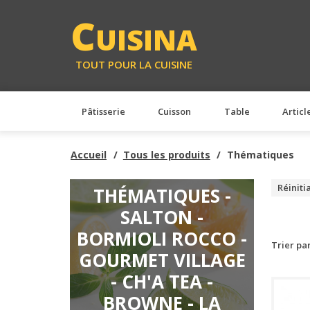
C
UISINA
TOUT POUR LA CUISINE
Pâtisserie
Cuisson
Table
Articl
Accueil
Tous les produits
Thématiques
Réiniti
THÉMATIQUES -
SALTON -
BORMIOLI ROCCO -
Trier pa
GOURMET VILLAGE
- CH'A TEA -
BROWNE - LA