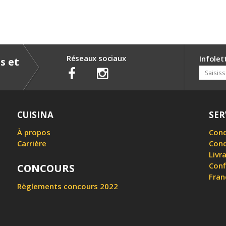
Réseaux sociaux
Infolet
s et
CUISINA
SER
À propos
Cond
Carrière
Cond
Livr
Conf
CONCOURS
Fran
Règlements concours 2022