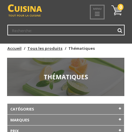
C
UISINA
Mon
0
MENU
panier
TOUT POUR LA CUISINE
Accueil
Tous les produits
Thématiques
THÉMATIQUES
CATÉGORIES
MARQUES
PRIX