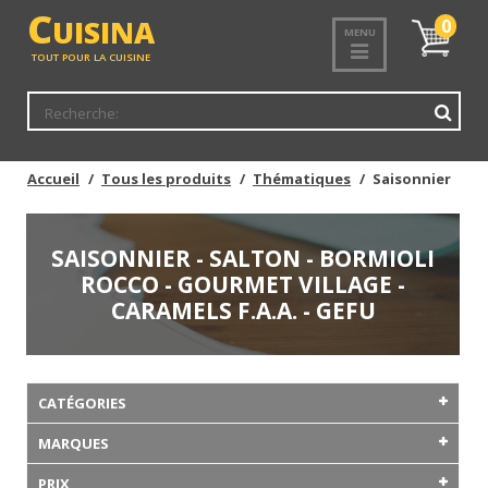
C
UISINA
Mon
0
MENU
panier
TOUT POUR LA CUISINE
Accueil
Tous les produits
Thématiques
Saisonnier
SAISONNIER - SALTON - BORMIOLI
ROCCO - GOURMET VILLAGE -
CARAMELS F.A.A. - GEFU
CATÉGORIES
MARQUES
PRIX