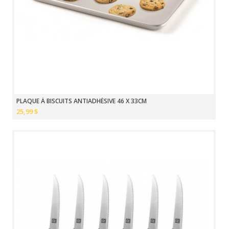
PLAQUE À BISCUITS ANTIADHÉSIVE 46 X 33CM
25,99 $