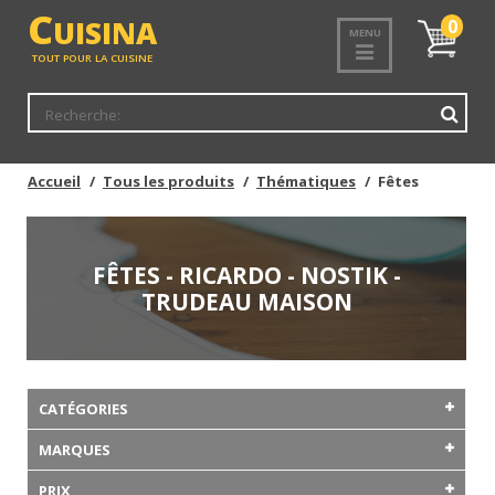
C
UISINA
Mon
0
MENU
panier
TOUT POUR LA CUISINE
Accueil
Tous les produits
Thématiques
Fêtes
FÊTES - RICARDO - NOSTIK -
TRUDEAU MAISON
CATÉGORIES
MARQUES
PRIX