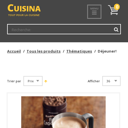
<
C
UISINA
Mon
0
MENU
panier
TOUT POUR LA CUISINE
Accueil
Tous les produits
Thématiques
Déjeuner!
Trier par
Afficher