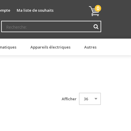
Mon
0
ompte
Ma liste de souhaits
panier
matiques
Appareils électriques
Autres
Afficher