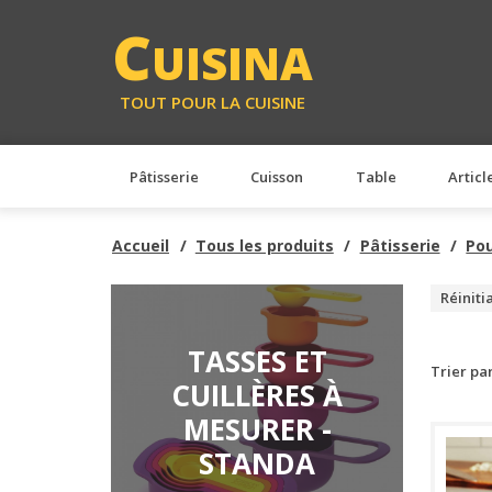
C
UISINA
TOUT POUR LA CUISINE
Pâtisserie
Cuisson
Table
Articl
Accueil
Tous les produits
Pâtisserie
Po
Réiniti
TASSES ET
Trier pa
CUILLÈRES À
MESURER -
STANDA