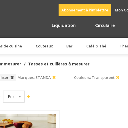
Abonnement à l'infolettre
Mon C
Liquidation
Circulaire
es de cuisine
Couteaux
Bar
Café & Thé
Thé
ur mesurer
Tasses et cuillères à mesurer
aliser
Marques:
STANDA
Couleurs:
Transparent
r