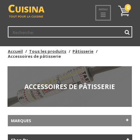
C
UISINA
Mon
0
MENU
panier
TOUT POUR LA CUISINE
Accueil
Tous les produits
Pâtisserie
Accessoires de pâtisserie
ACCESSOIRES DE PÂTISSERIE
MARQUES
Shop By