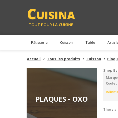
C
UISINA
TOUT POUR LA CUISINE
Pâtisserie
Cuisson
Table
Articl
Accueil
Tous les produits
Cuisson
Plaqu
Shop By
Marque
Couleu
Réiniti
PLAQUES - OXO
There ar