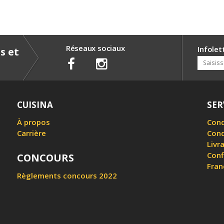
Réseaux sociaux
Infolet
s et
CUISINA
SER
À propos
Cond
Carrière
Cond
Livr
Conf
CONCOURS
Fran
Règlements concours 2022