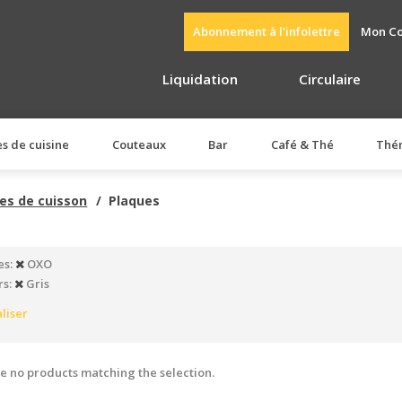
Abonnement à l'infolettre
Mon C
Liquidation
Circulaire
es de cuisine
Couteaux
Bar
Café & Thé
Thé
es de cuisson
Plaques
s:
OXO
rs:
Gris
aliser
e no products matching the selection.