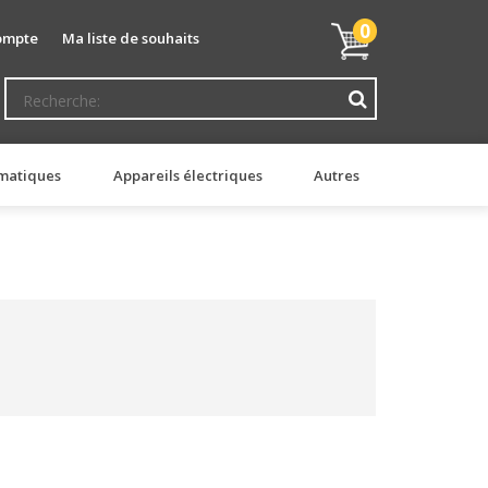
Mon
0
ompte
Ma liste de souhaits
panier
matiques
Appareils électriques
Autres