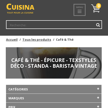
C
UISINA
Mon
0
MENU
panier
TOUT POUR LA CUISINE
Accueil
Tous les produits
Café & Thé
CAFÉ & THÉ - ÉPICURE - TEXSTYLES
DÉCO - STANDA - BARISTA VINTAGE
CATÉGORIES
MARQUES
PRIX