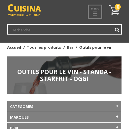
C
UISINA
Mon
0
MENU
panier
TOUT POUR LA CUISINE
Accueil
Tous les produits
Bar
Outils pour le vin
OUTILS POUR LE VIN - STANDA -
STARFRIT - OGGI
CATÉGORIES
MARQUES
PRIX