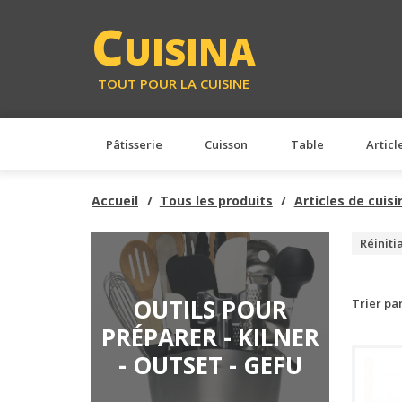
C
UISINA
TOUT POUR LA CUISINE
Pâtisserie
Cuisson
Table
Articl
Accueil
Tous les produits
Articles de cuisi
Réiniti
OUTILS POUR
Trier pa
PRÉPARER - KILNER
- OUTSET - GEFU