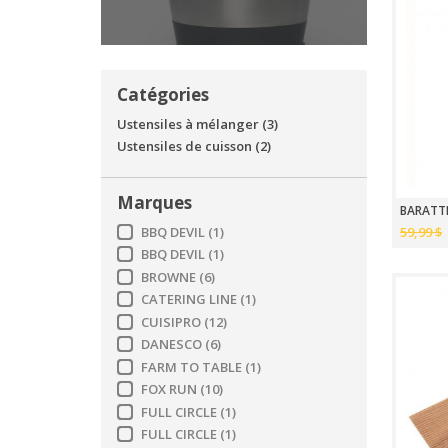
Catégories
Ustensiles à mélanger
(3)
Ustensiles de cuisson
(2)
Marques
BARATTE
BBQ DEVIL
(1)
59,99 $
BBQ DEVIL
(1)
BROWNE
(6)
CATERING LINE
(1)
CUISIPRO
(12)
DANESCO
(6)
FARM TO TABLE
(1)
FOX RUN
(10)
FULL CIRCLE
(1)
FULL CIRCLE
(1)