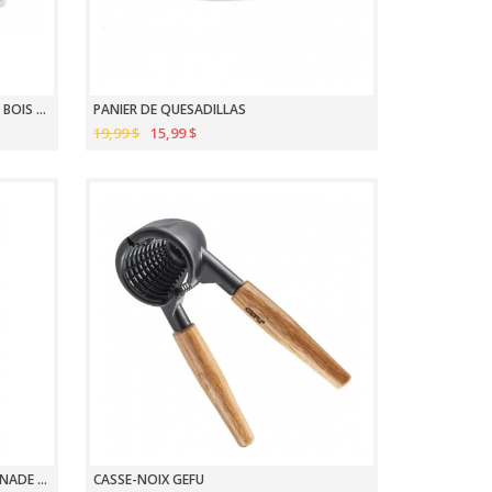
SPATULE ROBUSTE AVEC MANCHE EN BOIS D'ACACIA
PANIER DE QUESADILLAS
19,99 $
15,99 $
MÉLANGEUR À VINAIGRETTE ET MARINADE 500ML
CASSE-NOIX GEFU