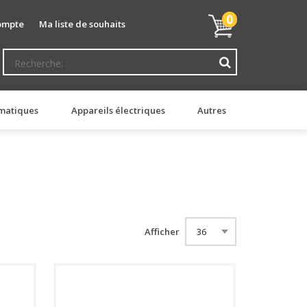
Mon
0
ompte
Ma liste de souhaits
panier
matiques
Appareils électriques
Autres
Afficher