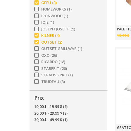
GEFU
(3)
HOMEWORKS
(1)
IRONWOOD
(1)
JOIE
(1)
JOSEPH JOSEPH
(9)
PALETTE
19,99 $
KILNER
(4)
OUTSET
(2)
OUTSET GRILLWAR
(1)
OXO
(26)
RICARDO
(18)
STARFRIT
(20)
STRAUSS PRO
(1)
TRUDEAU
(3)
Prix
10,00 $
-
19,99 $
(6)
20,00 $
-
29,99 $
(2)
30,00 $
-
49,99 $
(1)
GRATTOI