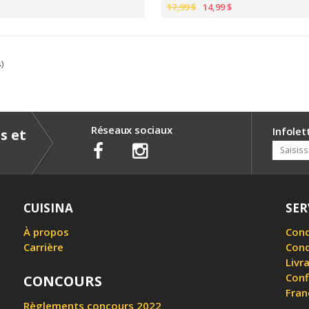
17,99 $
14,99 $
s)
Réseaux sociaux
Infolet
s et
CUISINA
SER
À propos
Cond
Carrière
Cond
Livr
Conf
CONCOURS
Fran
Règlements concours 2022