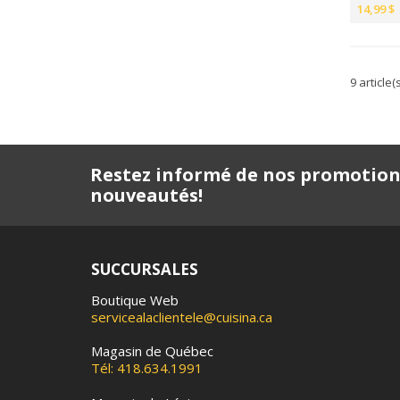
14,99 $
9 article(
Restez informé de nos promotion
nouveautés!
SUCCURSALES
Boutique Web
servicealaclientele@cuisina.ca
Magasin de Québec
Tél: 418.634.1991