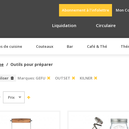
Abonnement à l'infolettre
Mon C
Liquidation
Circulaire
es de cuisine
Couteaux
Bar
Café & Thé
Thé
ne
Outils pour préparer
aliser
Marques:
GEFU
OUTSET
KILNER
r