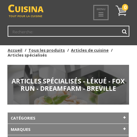
C
UISINA
Mon
0
MENU
panier
TOUT POUR LA CUISINE
Accueil
Tous les produits
Articles de cuisine
Articles spécialisés
ARTICLES SPÉCIALISÉS - LÉKUÉ - FOX
RUN - DREAMFARM - BREVILLE
CATÉGORIES
MARQUES